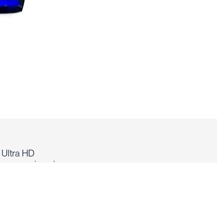
 Ultra HD
les con animaciones
Switch y títulos linkeados