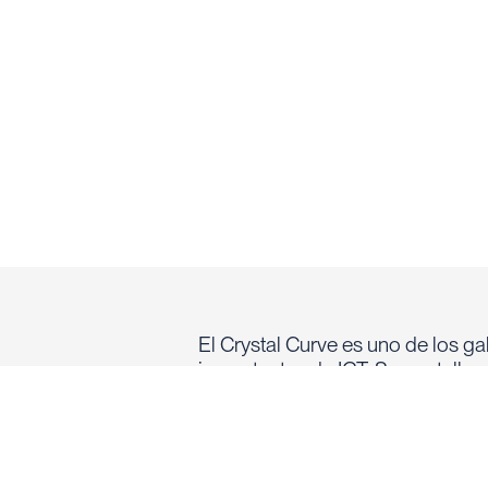
El Crystal Curve es uno de los g
impactantes de IGT. Su pantalla 
ideal para juegos envolventes y 