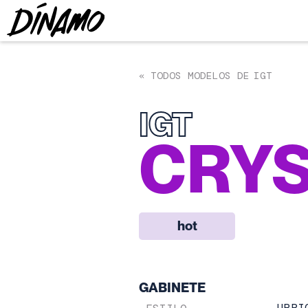
TODOS MODELOS DE
IGT
«
IGT
CRYS
hot
GABINETE
UPRI