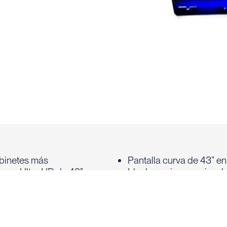
abinetes más
Pantalla curva de 43” en
curva Ultra HD de 43” es
Ideal para juegos visua
jackpots progresivos.
envolventes
Compatible con mixes U-