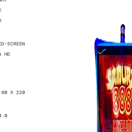
K
O
ED-SCREEN
A HD
 60 X 220
4.0