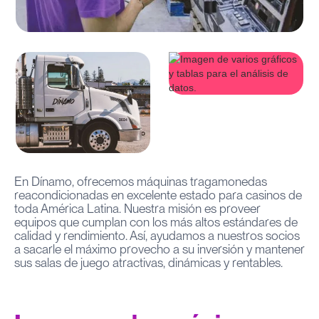
En Dínamo, ofrecemos máquinas tragamonedas
reacondicionadas en excelente estado para casinos de
toda América Latina. Nuestra misión es proveer
equipos que cumplan con los más altos estándares de
calidad y rendimiento. Así, ayudamos a nuestros socios
a sacarle el máximo provecho a su inversión y mantener
sus salas de juego atractivas, dinámicas y rentables.